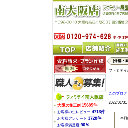
(外構・
ファミテイ
このブログ
2022/01/
大阪
15685件
の施工例
4713件
お客様の生レビュー
本日
3728件
お客様アンケート
90％
お客様満足度