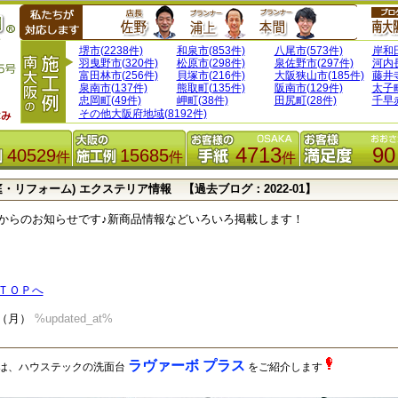
堺市(2238件)
和泉市(853件)
八尾市(573件)
岸和田
羽曳野市(320件)
松原市(298件)
泉佐野市(297件)
河内長
富田林市(256件)
貝塚市(216件)
大阪狭山市(185件)
藤井寺
泉南市(137件)
熊取町(135件)
阪南市(129件)
太子町
忠岡町(49件)
岬町(38件)
田尻町(28件)
千早赤
その他大阪府地域(8192件)
4713
90
40529
15685
件
件
件
庭・リフォーム) エクステリア情報 【過去ブログ：2022-01】
からのお知らせです♪新商品情報などいろいろ掲載します！
ＴＯＰへ
31（月）
%updated_at%
ラヴァーボ プラス
は、ハウステックの洗面台
をご紹介します