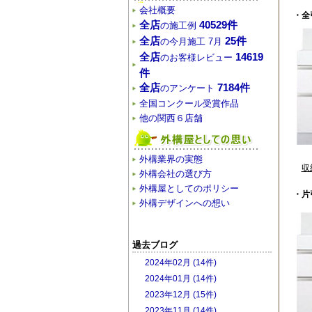
会社概要
・全
全店
40529件
の施工例
全店
25件
の今月施工 7月
全店
14619
のお客様レビュー
件
全店
7184件
のアンケート
全国コンクール受賞作品
他の関西６店舗
外構業界の実態
収
外構会社の選び方
外構屋としてのポリシー
・片
外構デザインへの想い
過去ブログ
2024年02月 (14件)
2024年01月 (14件)
2023年12月 (15件)
2023年11月 (14件)