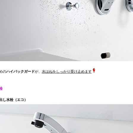
めの
ハイバックガード
が、
水はねをしっかり受け止めます
栓
出し水栓（エコ）