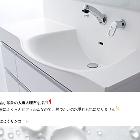
品な印象の
人造大理石
を採用
前にふくらんだフォルム
なので、
肘づたいの水垂れも気になりません
はじくリンコート