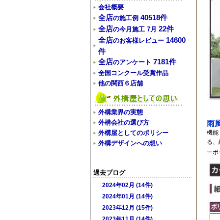
会社概要
全店
40518件
の施工例
全店
22件
の今月施工 7月
全店
14600
のお客様レビュー
件
全店
7181件
のアンケート
全国コンクール受賞作品
他の関西６店舗
外構業界の実態
外構会社の選び方
雨
機能
外構屋としてのポリシー
る、
外構デザインへの想い
ーポ
過去ブログ
2024年02月 (14件)
2024年01月 (14件)
2023年12月 (15件)
2023年11月 (14件)