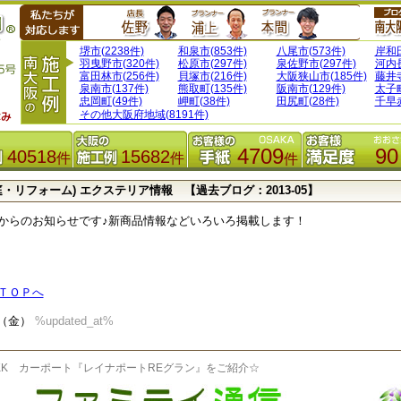
堺市(2238件)
和泉市(853件)
八尾市(573件)
岸和田
羽曳野市(320件)
松原市(297件)
泉佐野市(297件)
河内長
富田林市(256件)
貝塚市(216件)
大阪狭山市(185件)
藤井寺
泉南市(137件)
熊取町(135件)
阪南市(129件)
太子町
忠岡町(49件)
岬町(38件)
田尻町(28件)
千早赤
その他大阪府地域(8191件)
4709
90
40518
15682
件
件
件
庭・リフォーム) エクステリア情報 【過去ブログ：2013-05】
からのお知らせです♪新商品情報などいろいろ掲載します！
ＴＯＰへ
31（金）
%updated_at%
K カーポート『レイナポートREグラン』をご紹介☆