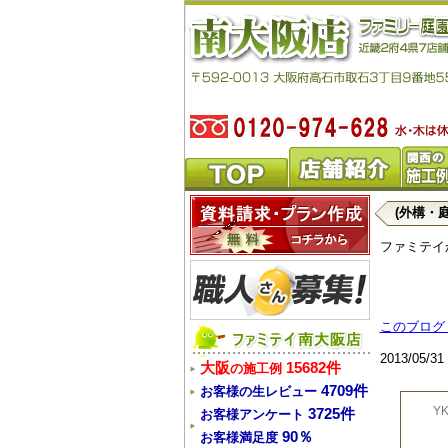
(外構・
ファミテイ
このブログ
2013/05/
大阪
15682件
の施工例
4709件
お客様の生レビュー
YK
3725件
お客様アンケート
90％
お客様満足度