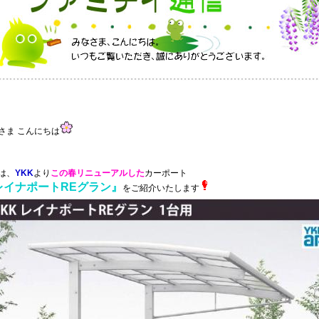
さま こんにちは
は、
YKK
より
この春リニューアルした
カーポート
レイナポートREグラン』
をご紹介いたします